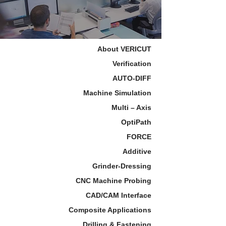
About VERICUT
Verification
AUTO-DIFF
Machine Simulation
Multi – Axis
OptiPath
FORCE
Additive
Grinder-Dressing
CNC Machine Probing
CAD/CAM Interface
Composite Applications
Drilling & Fastening