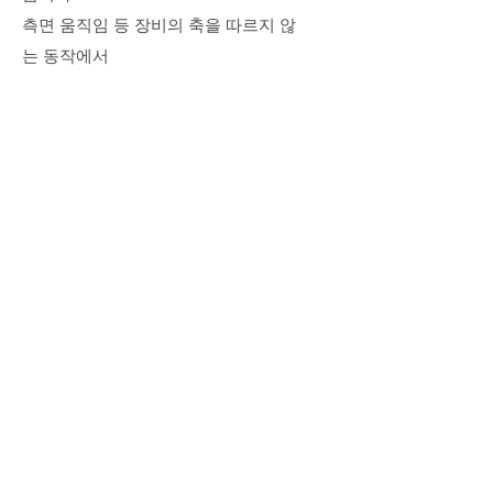
측면 움직임 등 장비의 축을 따르지 않
는 동작에서
에러가 발생할 경우 혹은 탭 동작의 이
송 속도와 스핀들 속도가 적절하지 않을
경우 VERICUT이 검증할
수
있습니다.
적층 가공 기능 향상
VERICUT9.1을 이용하면 기본 형상 틀