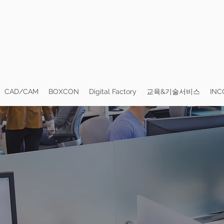
CAD/CAM
BOXCON
Digital Factory
교육&기술서비스
INC