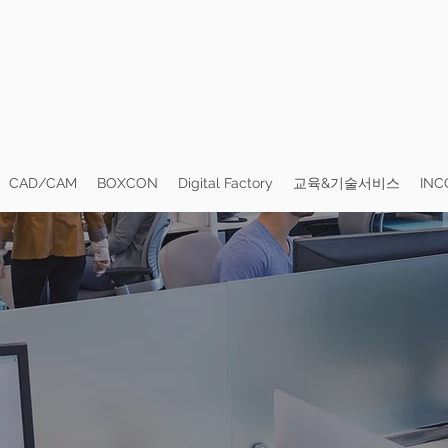
CAD/CAM
BOXCON
Digital Factory
교육&기술서비스
INC