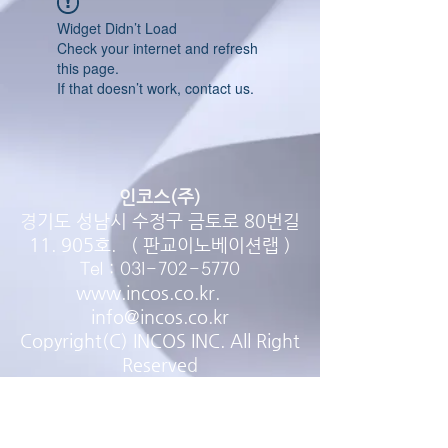
Widget Didn’t Load
Check your internet and refresh
this page.
If that doesn’t work, contact us.
인코스(주)
경
기도 성남시 수정구 금토로 80번길
11. 905호. ( 판교이노베이션랩 )
Tel :
031-702-5770
www.incos.co.kr
.
info@incos.co.kr
Copyright(C) INCOS INC. All Right
Reserve
d