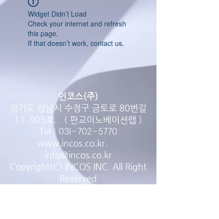
Widget Didn’t Load
Check your internet and refresh
this page.
If that doesn’t work, contact us.
인코스(주)
경
기도 성남시 수정구 금토로 80번길
11. 905호. ( 판교이노베이션랩 )
Tel :
031-702-5770
www.incos.co.kr
.
info@incos.co.kr
Copyright(C) INCOS INC. All Right
Reserve
d